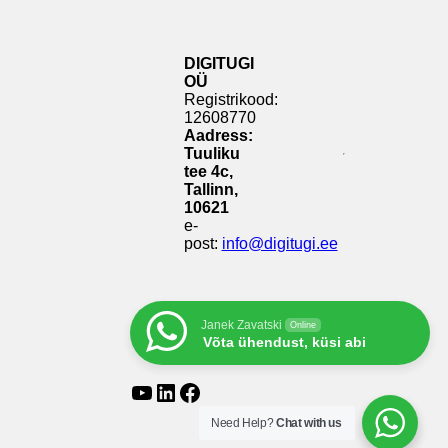
DIGITUGI
OÜ
Registrikood:
12608770
Aadress:
Tuuliku
tee 4c,
Tallinn,
10621
e-
post:
info@digitugi.ee
Janek Zavatski
Online
Võta ühendust, küsi abi
YouTube
LinkedIn
Facebook
Need Help?
Chat with us